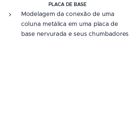
PLACA DE BASE
Modelagem da conexão de uma
coluna metálica em uma placa de
base nervurada e seus chumbadores
Definição de Elementos Planos
Definição de Molas
Aplicação de Ligações Rígidas
Definição dos Carregamentos
Processamento do Modelo
Análise dos Resultados de Elementos
Planos