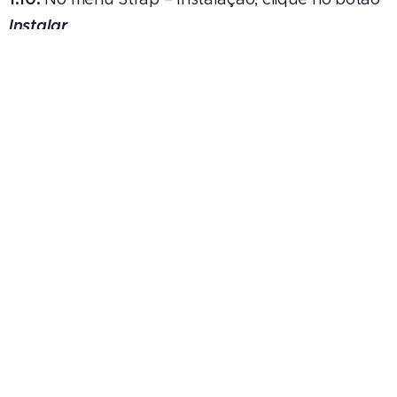
Instalar
1.11.
Após a instalação, se tudo ocorrer bem, será
Instalação concluída com
exibida a mensagem "
sucesso!!!
":