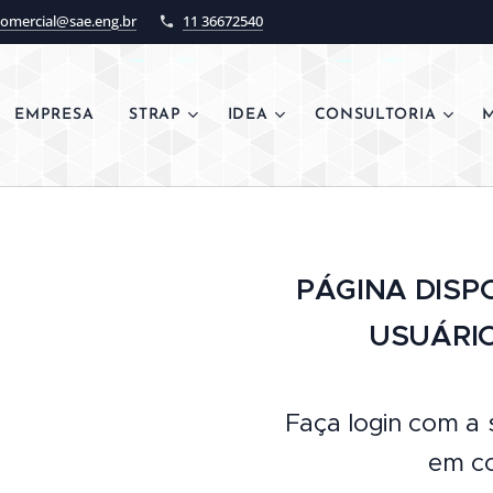
comercial@sae.eng.br
11 36672540
EMPRESA
STRAP
IDEA
CONSULTORIA
M
PÁGINA DISP
USUÁRI
Faça login com a 
em co